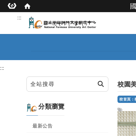
:::
:::
按鈕
校園
校首頁：
分類瀏覽
標籤
最新公告